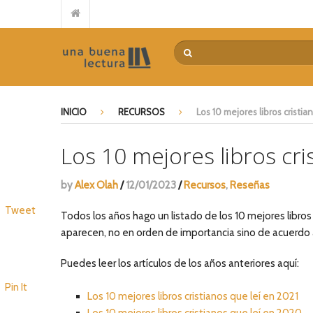
Reseña de “El Señor de la mies” de Juan Carlos Manzewitsch
Guerra de Palabras – Paul David Tripp
Casi en casa – Billy Graham
Por qué no llega el avivamiento – Leonard Ravenhill
El poder transformador de la devoción extrema – Mariano
INICIO
RECURSOS
Los 10 mejores libros cristia
De la idea a la acción – Myles Munroe
Encuentra tu camino – Tommy Tenney
Los 10 mejores libros cri
El costo del discipulado – Dietrich Bonhoeffer
La pregunta intermitente – Philip Yancey
by
Alex Olah
/
12/01/2023
/
Recursos
,
Reseñas
Repensando el futuro – Alberto Mottesi
Tweet
Todos los años hago un listado de los 10 mejores libro
aparecen, no en orden de importancia sino de acuerdo 
Puedes leer los artículos de los años anteriores aquí:
Pin It
Los 10 mejores libros cristianos que leí en 2021
Los 10 mejores libros cristianos que leí en 2020