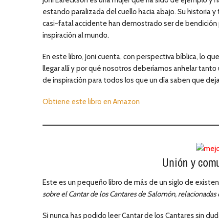
Joni Eareckson es una mujer que ha sido de ejemplo y h
estando paralizada del cuello hacia abajo. Su historia 
casi-fatal accidente han demostrado ser de bendición 
inspiración al mundo.
En este libro, Joni cuenta, con perspectiva bíblica, lo qu
llegar allí y por qué nosotros deberíamos anhelar tanto
de inspiración para todos los que un día saben que de
Obtiene este libro en Amazon
Unión y com
Este es un pequeño libro de más de un siglo de existenci
sobre el Cantar de los Cantares de Salomón, relacionadas
Si nunca has podido leer Cantar de los Cantares sin dudar