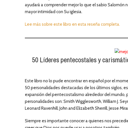
ayudará a comprender mejor lo que el sabio Salomón no
mayor intimidad con Su iglesia.
Lee más sobre este libro en esta reseña completa.
50 Líderes pentecostales y carismáti
Este libro no lo pude encontrar en español por el mome
50 personalidades destacadas de los últimos siglos, es
expansión del pentecostalismo alrededor del mundo, p
personalidades son: Smith Wigglesworth, William J. Se
Leonard Ravenhill, John and Elizabeth Sherrill, Jesse Mir
Siempre es importante conocer a quienes nos precedieron
creer que Dios nos puede usar a nosotros también.