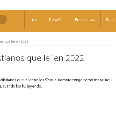
: ¿Qué nos falta para el avivamiento?
Inicio
Reseñas
Entrevistas
Recu
 Sennewald
nos que leí en 2022
stianos que leí en 2022
s cristianos que leí entre los 52 que siempre tengo como meta. Aquí
a cuando los fui leyendo.