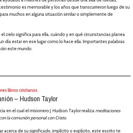
a ayudado a millones de personas desde una silla de ruedas,
y testimonio es memorable y los años que transcurrieron luego de su
para muchos en alguna situación similar o simplemente de
e el cielo significa para ella, cuándo y en qué circunstancias planea
 un día estar en ese lugar como lo hace ella. Importantes palabras
jarán este mundo.
unión – Hudson Taylor
a en el cual el misionero J. Hudson Taylor realiza
meditaciones
 con la comunión personal con Cristo
.
 acerca de su significado, implícito o explícito, este escrito te