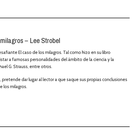
 milagros – Lee Strobel
fiante El caso de los milagros. Tal como hizo en su libro
vistar a famosas personalidades del ámbito de la ciencia y la
ael G. Strauss, entre otros.
, pretende dar lugar al lector a que saque sus propias conclusiones
e los milagros.