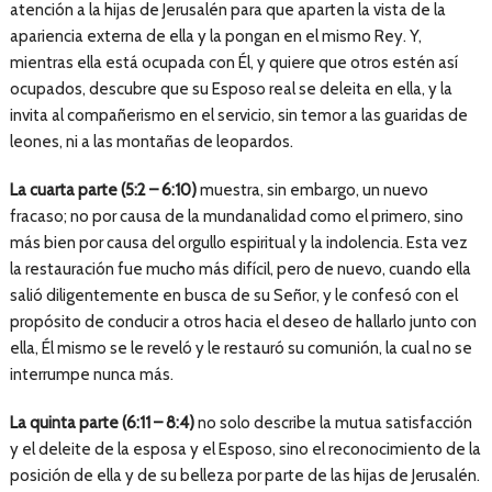
atención a la hijas de Jerusalén para que aparten la vista de la
apariencia externa de ella y la pongan en el mismo Rey. Y,
mientras ella está ocupada con Él, y quiere que otros estén así
ocupados, descubre que su Esposo real se deleita en ella, y la
invita al compañerismo en el servicio, sin temor a las guaridas de
leones, ni a las montañas de leopardos.
La cuarta parte (5:2 – 6:10)
muestra, sin embargo, un nuevo
fracaso; no por causa de la mundanalidad como el primero, sino
más bien por causa del orgullo espiritual y la indolencia. Esta vez
la restauración fue mucho más difícil, pero de nuevo, cuando ella
salió diligentemente en busca de su Señor, y le confesó con el
propósito de conducir a otros hacia el deseo de hallarlo junto con
ella, Él mismo se le reveló y le restauró su comunión, la cual no se
interrumpe nunca más.
La quinta parte (6:11 – 8:4)
no solo describe la mutua satisfacción
y el deleite de la esposa y el Esposo, sino el reconocimiento de la
posición de ella y de su belleza por parte de las hijas de Jerusalén.