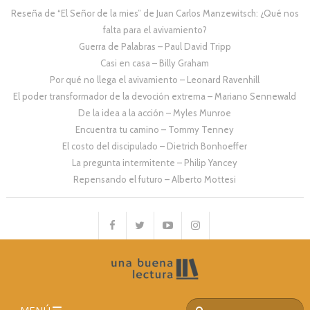
Reseña de “El Señor de la mies” de Juan Carlos Manzewitsch: ¿Qué nos
falta para el avivamiento?
Guerra de Palabras – Paul David Tripp
Casi en casa – Billy Graham
Por qué no llega el avivamiento – Leonard Ravenhill
El poder transformador de la devoción extrema – Mariano Sennewald
De la idea a la acción – Myles Munroe
Encuentra tu camino – Tommy Tenney
El costo del discipulado – Dietrich Bonhoeffer
La pregunta intermitente – Philip Yancey
Repensando el futuro – Alberto Mottesi