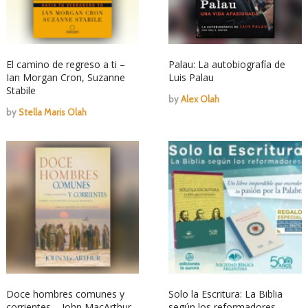
El camino de regreso a ti –
Palau: La autobiografía de
Ian Morgan Cron, Suzanne
Luis Palau
Stabile
by
Alex Olah
by
Stella Maris Olah
Doce hombres comunes y
Solo la Escritura: La Biblia
corrientes – John MacArthur
según los reformadores –