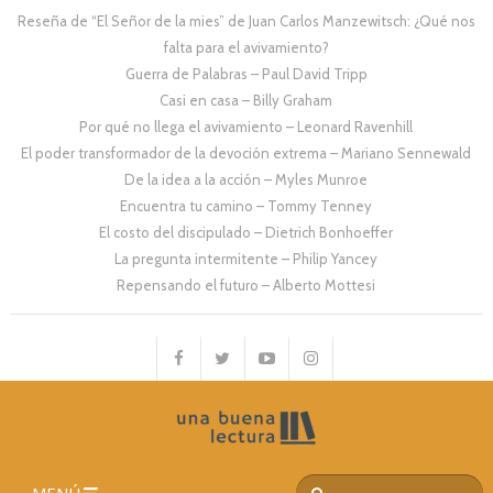
Reseña de “El Señor de la mies” de Juan Carlos Manzewitsch: ¿Qué nos
falta para el avivamiento?
Guerra de Palabras – Paul David Tripp
Casi en casa – Billy Graham
Por qué no llega el avivamiento – Leonard Ravenhill
El poder transformador de la devoción extrema – Mariano Sennewald
De la idea a la acción – Myles Munroe
Encuentra tu camino – Tommy Tenney
El costo del discipulado – Dietrich Bonhoeffer
La pregunta intermitente – Philip Yancey
Repensando el futuro – Alberto Mottesi