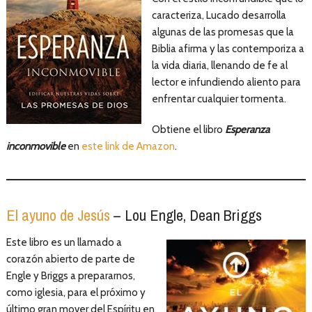
caracteriza, Lucado desarrolla
algunas de las promesas que la
Biblia afirma y las contemporiza a
la vida diaria, llenando de fe al
lector e infundiendo aliento para
enfrentar cualquier tormenta.
Obtiene el libro
Esperanza
inconmovible
en
este link de Amazon
.
El ayuno de Jesús
– Lou Engle, Dean Briggs
Este libro es un llamado a
corazón abierto de parte de
Engle y Briggs a prepararnos,
como iglesia, para el próximo y
último gran mover del Espíritu en