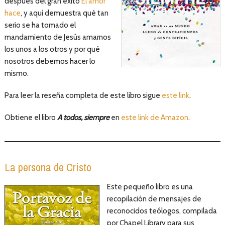
después del gran éxito
El amor
hace
, y aquí demuestra qué tan
serio se ha tomado el
mandamiento de Jesús amarnos
los unos a los otros y por qué
nosotros debemos hacer lo
mismo.
Para leer la reseña completa de este libro sigue
este link
.
Obtiene el libro
A todos, siempre
en
este link de Amazon
.
La persona de Cristo
Este pequeño libro es una
recopilación de mensajes de
reconocidos teólogos, compilada
por Chapel Library para sus