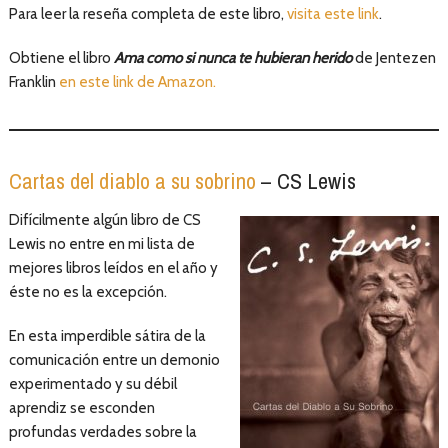
Para leer la reseña completa de este libro,
visita este link
.
Obtiene el libro
Ama como si nunca te hubieran herido
de Jentezen
Franklin
en este link de Amazon.
Cartas del diablo a su sobrino
– CS Lewis
Difícilmente algún libro de CS
Lewis no entre en mi lista de
mejores libros leídos en el año y
éste no es la excepción.
En esta imperdible sátira de la
comunicación entre un demonio
experimentado y su débil
aprendiz se esconden
profundas verdades sobre la