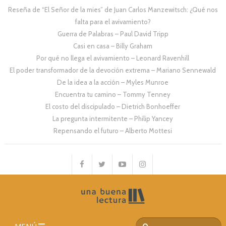
Reseña de “El Señor de la mies” de Juan Carlos Manzewitsch: ¿Qué nos
falta para el avivamiento?
Guerra de Palabras – Paul David Tripp
Casi en casa – Billy Graham
Por qué no llega el avivamiento – Leonard Ravenhill
El poder transformador de la devoción extrema – Mariano Sennewald
De la idea a la acción – Myles Munroe
Encuentra tu camino – Tommy Tenney
El costo del discipulado – Dietrich Bonhoeffer
La pregunta intermitente – Philip Yancey
Repensando el futuro – Alberto Mottesi