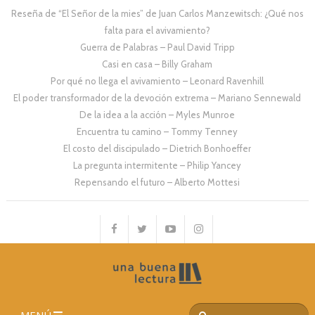
Reseña de “El Señor de la mies” de Juan Carlos Manzewitsch: ¿Qué nos
falta para el avivamiento?
Guerra de Palabras – Paul David Tripp
Casi en casa – Billy Graham
Por qué no llega el avivamiento – Leonard Ravenhill
El poder transformador de la devoción extrema – Mariano Sennewald
De la idea a la acción – Myles Munroe
Encuentra tu camino – Tommy Tenney
El costo del discipulado – Dietrich Bonhoeffer
La pregunta intermitente – Philip Yancey
Repensando el futuro – Alberto Mottesi