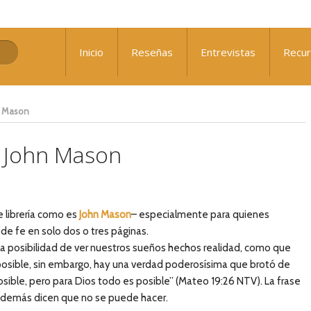
: ¿Qué nos falta para el avivamiento?
Inicio
Reseñas
Entrevistas
Recu
 Sennewald
n Mason
– John Mason
e librería como es
John Mason
– especialmente para quienes
de fe en solo dos o tres páginas.
 posibilidad de ver nuestros sueños hechos realidad, como que
posible, sin embargo, hay una verdad poderosísima que brotó de
ible, pero para Dios todo es posible” (Mateo 19:26 NTV). La frase
os demás dicen que no se puede hacer.