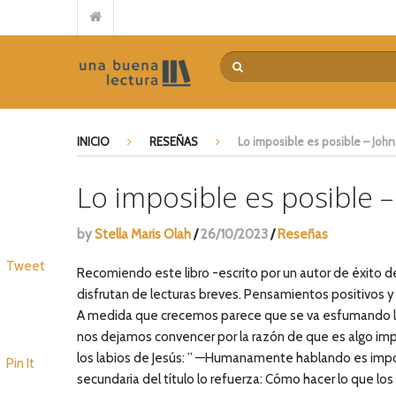
Reseña de “El Señor de la mies” de Juan Carlos Manzewitsch
Guerra de Palabras – Paul David Tripp
Casi en casa – Billy Graham
Por qué no llega el avivamiento – Leonard Ravenhill
El poder transformador de la devoción extrema – Mariano
INICIO
RESEÑAS
Lo imposible es posible – Joh
De la idea a la acción – Myles Munroe
Encuentra tu camino – Tommy Tenney
Lo imposible es posible 
El costo del discipulado – Dietrich Bonhoeffer
La pregunta intermitente – Philip Yancey
by
Stella Maris Olah
/
26/10/2023
/
Reseñas
Repensando el futuro – Alberto Mottesi
Tweet
Recomiendo este libro -escrito por un autor de éxito d
disfrutan de lecturas breves. Pensamientos positivos y 
A medida que crecemos parece que se va esfumando la
nos dejamos convencer por la razón de que es algo im
los labios de Jesús: ” —Humanamente hablando es impos
Pin It
secundaria del título lo refuerza: Cómo hacer lo que l