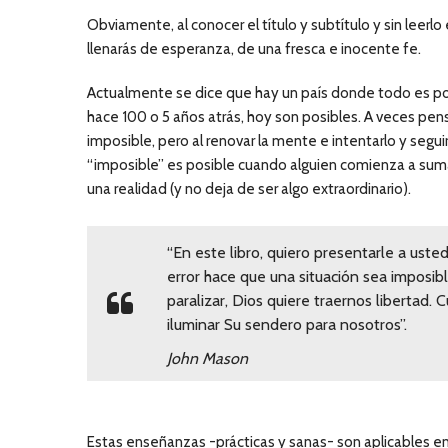
Obviamente, al conocer el título y subtítulo y sin leerl
llenarás de esperanza, de una fresca e inocente fe.
Actualmente se dice que hay un país donde todo es pos
hace 100 o 5 años atrás, hoy son posibles. A veces p
imposible, pero al renovar la mente e intentarlo y seg
“imposible” es posible cuando alguien comienza a sumar 
una realidad (y no deja de ser algo extraordinario).
“En este libro, quiero presentarle a uste
error hace que una situación sea imposib
paralizar, Dios quiere traernos libertad.
iluminar Su sendero para nosotros”.
John Mason
Estas enseñanzas -prácticas y sanas- son aplicables en