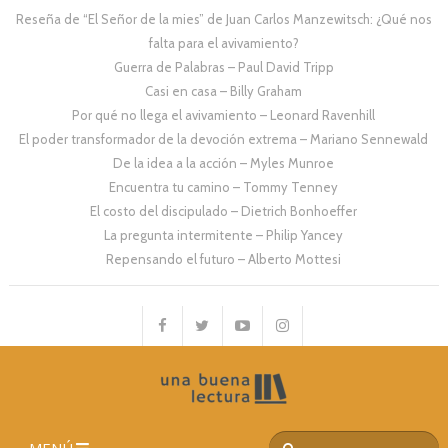
Reseña de “El Señor de la mies” de Juan Carlos Manzewitsch: ¿Qué nos
falta para el avivamiento?
Guerra de Palabras – Paul David Tripp
Casi en casa – Billy Graham
Por qué no llega el avivamiento – Leonard Ravenhill
El poder transformador de la devoción extrema – Mariano Sennewald
De la idea a la acción – Myles Munroe
Encuentra tu camino – Tommy Tenney
El costo del discipulado – Dietrich Bonhoeffer
La pregunta intermitente – Philip Yancey
Repensando el futuro – Alberto Mottesi