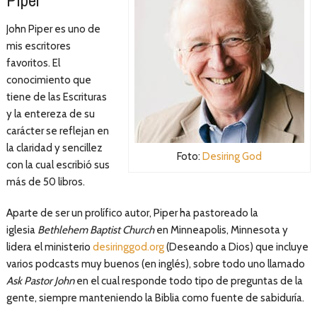
Piper
John Piper es uno de
mis escritores
favoritos. El
conocimiento que
tiene de las Escrituras
y la entereza de su
carácter se reflejan en
la claridad y sencillez
Foto:
Desiring God
con la cual escribió sus
más de 50 libros.
Aparte de ser un prolífico autor, Piper ha pastoreado la
iglesia
Bethlehem Baptist Church
en Minneapolis, Minnesota y
lidera el ministerio
desiringgod.org
(Deseando a Dios) que incluye
varios podcasts muy buenos (en inglés), sobre todo uno llamado
Ask Pastor John
en el cual responde todo tipo de preguntas de la
gente, siempre manteniendo la Biblia como fuente de sabiduría.