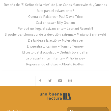
Reseña de “El Señor de la mies” de Juan Carlos Manzewitsch: ¿Qué nos
falta para el avivamiento?
Guerra de Palabras – Paul David Tripp
Casi en casa – Billy Graham
Por qué no llega el avivamiento – Leonard Ravenhill
El poder transformador de la devoción extrema – Mariano Sennewald
De la idea a la acción – Myles Munroe
Encuentra tu camino – Tommy Tenney
El costo del discipulado – Dietrich Bonhoeffer
La pregunta intermitente – Philip Yancey
Repensando el futuro – Alberto Mottesi