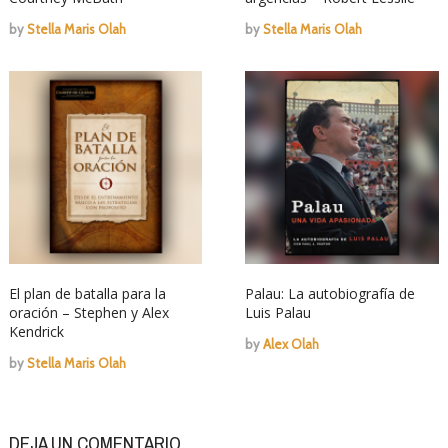
by
Stella Maris Olah
by
Stella Maris Olah
El plan de batalla para la
Palau: La autobiografía de
oración – Stephen y Alex
Luis Palau
Kendrick
by
Alex Olah
by
Stella Maris Olah
DEJA UN COMENTARIO