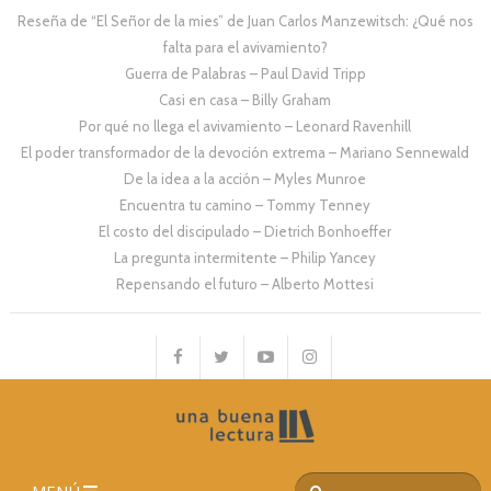
Reseña de “El Señor de la mies” de Juan Carlos Manzewitsch: ¿Qué nos
falta para el avivamiento?
Guerra de Palabras – Paul David Tripp
Casi en casa – Billy Graham
Por qué no llega el avivamiento – Leonard Ravenhill
El poder transformador de la devoción extrema – Mariano Sennewald
De la idea a la acción – Myles Munroe
Encuentra tu camino – Tommy Tenney
El costo del discipulado – Dietrich Bonhoeffer
La pregunta intermitente – Philip Yancey
Repensando el futuro – Alberto Mottesi