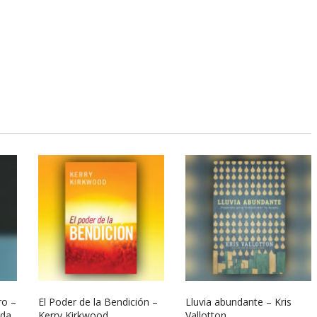
ro –
El Poder de la Bendición –
Lluvia abundante – Kris
vda
Kerry Kirkwood
Vallotton