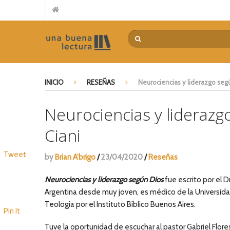
Reseña de “El Señor de la mies” de Juan Carlos Manzewitsch
Guerra de Palabras – Paul David Tripp
Casi en casa – Billy Graham
Por qué no llega el avivamiento – Leonard Ravenhill
El poder transformador de la devoción extrema – Mariano
INICIO
RESEÑAS
Neurociencias y liderazgo segú
De la idea a la acción – Myles Munroe
Encuentra tu camino – Tommy Tenney
Neurociencias y liderazg
El costo del discipulado – Dietrich Bonhoeffer
Ciani
La pregunta intermitente – Philip Yancey
Repensando el futuro – Alberto Mottesi
Tweet
by
Brian A'brigo
/
23/04/2020
/
Reseñas
Neurociencias y liderazgo según Dios
fue escrito por el D
Argentina desde muy joven, es médico de la Universida
Teología por el Instituto Bíblico Buenos Aires.
Pin It
Tuve la oportunidad de escuchar al pastor Gabriel Flor