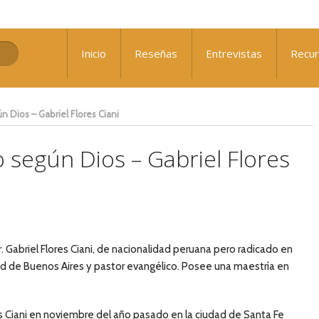
: ¿Qué nos falta para el avivamiento?
Inicio
Reseñas
Entrevistas
Recu
 Sennewald
n Dios – Gabriel Flores Ciani
o según Dios – Gabriel Flores
r. Gabriel Flores Ciani, de nacionalidad peruana pero radicado en
d de Buenos Aires y pastor evangélico. Posee una maestría en
es Ciani en noviembre del año pasado en la ciudad de Santa Fe