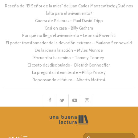
Reseña de “El Señor de la mies” de Juan Carlos Manzewitsch: ¿Qué nos
falta para el avivamiento?
Guerra de Palabras – Paul David Tripp
Casi en casa – Billy Graham
Por qué no llega el avivamiento – Leonard Ravenhill
El poder transformador de la devoción extrema – Mariano Sennewald
De la idea a la acción – Myles Munroe
Encuentra tu camino – Tommy Tenney
El costo del discipulado – Dietrich Bonhoeffer
La pregunta intermitente – Philip Yancey
Repensando el futuro – Alberto Mottesi