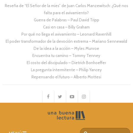
Reseña de “El Señor de la mies” de Juan Carlos Manzewitsch: ¿Qué nos
falta para el avivamiento?
Guerra de Palabras – Paul David Tripp
Casi en casa – Billy Graham
Por qué no llega el avivamiento – Leonard Ravenhill
El poder transformador de la devoción extrema – Mariano Sennewald
De la idea a la acción – Myles Munroe
Encuentra tu camino – Tommy Tenney
El costo del discipulado – Dietrich Bonhoeffer
La pregunta intermitente – Philip Yancey
Repensando el futuro – Alberto Mottesi