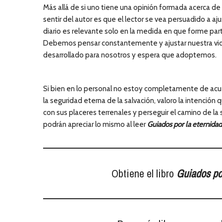
Más allá de si uno tiene una opinión formada acerca de s
sentir del autor es que el lector se vea persuadido a aju
diario es relevante solo en la medida en que forme par
Debemos pensar constantemente y ajustar nuestra vid
desarrollado para nosotros y espera que adoptemos.
Si bien en lo personal no estoy completamente de acu
la seguridad eterna de la salvación, valoro la intención
con sus placeres terrenales y perseguir el camino de l
podrán apreciar lo mismo al leer
Guiados por la eternidad
Obtiene el libro
Guiados por