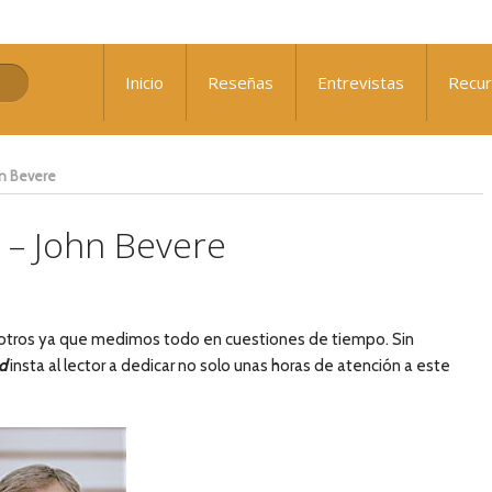
: ¿Qué nos falta para el avivamiento?
Inicio
Reseñas
Entrevistas
Recu
 Sennewald
hn Bevere
 – John Bevere
osotros ya que medimos todo en cuestiones de tiempo. Sin
d
insta al lector a dedicar no solo unas horas de atención a este