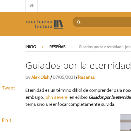
Reseña de “El Señor de la mies” de Juan Carlos Manzewitsch
Guerra de Palabras – Paul David Tripp
Casi en casa – Billy Graham
Por qué no llega el avivamiento – Leonard Ravenhill
El poder transformador de la devoción extrema – Mariano
INICIO
RESEÑAS
Guiados por la eternidad – Jo
De la idea a la acción – Myles Munroe
Encuentra tu camino – Tommy Tenney
Guiados por la eternidad
El costo del discipulado – Dietrich Bonhoeffer
La pregunta intermitente – Philip Yancey
by
Alex Olah
/
07/05/2021
/
Reseñas
Repensando el futuro – Alberto Mottesi
Tweet
Eternidad es un término difícil de comprender para n
embargo,
John Bevere
, en el libro
Guiados por la eternida
tema sino a reenfocar completamente su vida.
Pin It