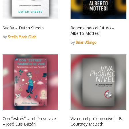
Sueña – Dutch Sheets
Repensando el futuro –
Alberto Mottesi
by
Stella Maris Olah
by
Brian A'brigo
Con “estrés” también se vive
Viva en el próximo nivel – B.
– José Luis Bazán
Courtney McBath