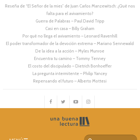
Reseña de “El Señor de la mies” de Juan Carlos Manzewitsch: ¿Qué nos
falta para el avivamiento?
Guerra de Palabras – Paul David Tripp
Casi en casa – Billy Graham
Por qué no llega el avivamiento – Leonard Ravenhill
El poder transformador de la devoción extrema – Mariano Sennewald
De la idea a la acción – Myles Munroe
Encuentra tu camino – Tommy Tenney
El costo del discipulado – Dietrich Bonhoeffer
La pregunta intermitente – Philip Yancey
Repensando el futuro – Alberto Mottesi