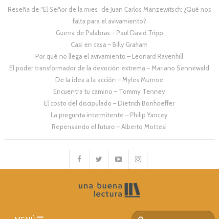
Reseña de “El Señor de la mies” de Juan Carlos Manzewitsch: ¿Qué nos
falta para el avivamiento?
Guerra de Palabras – Paul David Tripp
Casi en casa – Billy Graham
Por qué no llega el avivamiento – Leonard Ravenhill
El poder transformador de la devoción extrema – Mariano Sennewald
De la idea a la acción – Myles Munroe
Encuentra tu camino – Tommy Tenney
El costo del discipulado – Dietrich Bonhoeffer
La pregunta intermitente – Philip Yancey
Repensando el futuro – Alberto Mottesi