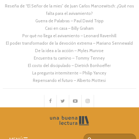
Reseña de “El Señor de la mies” de Juan Carlos Manzewitsch: ¿Qué nos
falta para el avivamiento?
Guerra de Palabras – Paul David Tripp
Casi en casa – Billy Graham
Por qué no llega el avivamiento – Leonard Ravenhill
El poder transformador de la devoción extrema – Mariano Sennewald
De la idea a la acción – Myles Munroe
Encuentra tu camino – Tommy Tenney
El costo del discipulado – Dietrich Bonhoeffer
La pregunta intermitente – Philip Yancey
Repensando el futuro – Alberto Mottesi