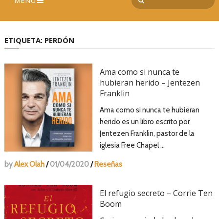
MENÚ
ETIQUETA:
PERDÓN
Ama como si nunca te
hubieran herido – Jentezen
Franklin
Ama como si nunca te hubieran
herido es un libro escrito por
Jentezen Franklin, pastor de la
iglesia Free Chapel …
by
Alex Olah
/
01/04/2020
/
Reseñas
El refugio secreto – Corrie Ten
Boom