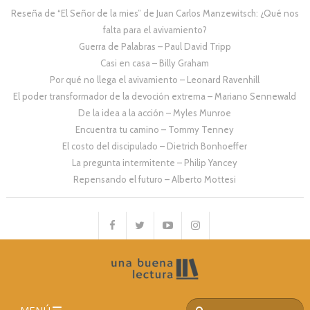
Reseña de “El Señor de la mies” de Juan Carlos Manzewitsch: ¿Qué nos
falta para el avivamiento?
Guerra de Palabras – Paul David Tripp
Casi en casa – Billy Graham
Por qué no llega el avivamiento – Leonard Ravenhill
El poder transformador de la devoción extrema – Mariano Sennewald
De la idea a la acción – Myles Munroe
Encuentra tu camino – Tommy Tenney
El costo del discipulado – Dietrich Bonhoeffer
La pregunta intermitente – Philip Yancey
Repensando el futuro – Alberto Mottesi