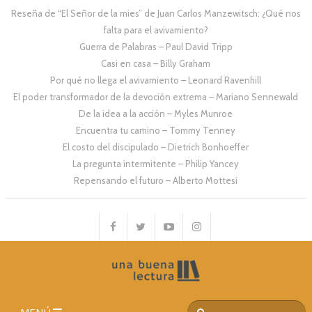
Reseña de “El Señor de la mies” de Juan Carlos Manzewitsch: ¿Qué nos
falta para el avivamiento?
Guerra de Palabras – Paul David Tripp
Casi en casa – Billy Graham
Por qué no llega el avivamiento – Leonard Ravenhill
El poder transformador de la devoción extrema – Mariano Sennewald
De la idea a la acción – Myles Munroe
Encuentra tu camino – Tommy Tenney
El costo del discipulado – Dietrich Bonhoeffer
La pregunta intermitente – Philip Yancey
Repensando el futuro – Alberto Mottesi