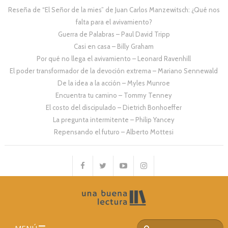
Reseña de “El Señor de la mies” de Juan Carlos Manzewitsch: ¿Qué nos
falta para el avivamiento?
Guerra de Palabras – Paul David Tripp
Casi en casa – Billy Graham
Por qué no llega el avivamiento – Leonard Ravenhill
El poder transformador de la devoción extrema – Mariano Sennewald
De la idea a la acción – Myles Munroe
Encuentra tu camino – Tommy Tenney
El costo del discipulado – Dietrich Bonhoeffer
La pregunta intermitente – Philip Yancey
Repensando el futuro – Alberto Mottesi