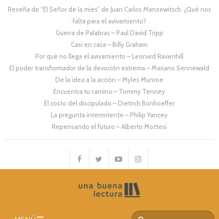
Reseña de “El Señor de la mies” de Juan Carlos Manzewitsch: ¿Qué nos
falta para el avivamiento?
Guerra de Palabras – Paul David Tripp
Casi en casa – Billy Graham
Por qué no llega el avivamiento – Leonard Ravenhill
El poder transformador de la devoción extrema – Mariano Sennewald
De la idea a la acción – Myles Munroe
Encuentra tu camino – Tommy Tenney
El costo del discipulado – Dietrich Bonhoeffer
La pregunta intermitente – Philip Yancey
Repensando el futuro – Alberto Mottesi