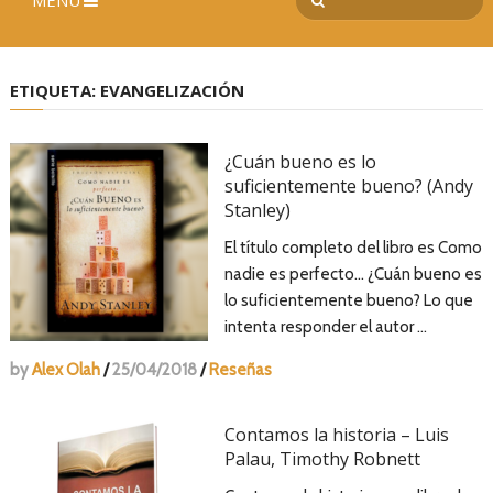
MENÚ
ETIQUETA:
EVANGELIZACIÓN
¿Cuán bueno es lo
suficientemente bueno? (Andy
Stanley)
El título completo del libro es Como
nadie es perfecto... ¿Cuán bueno es
lo suficientemente bueno? Lo que
intenta responder el autor …
by
Alex Olah
/
25/04/2018
/
Reseñas
Contamos la historia – Luis
Palau, Timothy Robnett