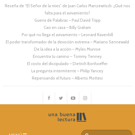
Reseña de “El Señor de la mies” de Juan Carlos Manzewitsch: ¿Qué nos
falta para el avivamiento?
Guerra de Palabras – Paul David Tripp
Casi en casa – Billy Graham
Por qué no llega el avivamiento – Leonard Ravenhill
El poder transformador de la devoción extrema – Mariano Sennewald
De la idea a la acción – Myles Munroe
Encuentra tu camino – Tommy Tenney
El costo del discipulado – Dietrich Bonhoeffer
La pregunta intermitente – Philip Yancey
Repensando el futuro – Alberto Mottesi