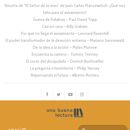
Reseña de “El Señor de la mies” de Juan Carlos Manzewitsch: ¿Qué nos
falta para el avivamiento?
Guerra de Palabras – Paul David Tripp
Casi en casa – Billy Graham
Por qué no llega el avivamiento – Leonard Ravenhill
El poder transformador de la devoción extrema – Mariano Sennewald
De la idea a la acción – Myles Munroe
Encuentra tu camino – Tommy Tenney
El costo del discipulado – Dietrich Bonhoeffer
La pregunta intermitente – Philip Yancey
Repensando el futuro – Alberto Mottesi