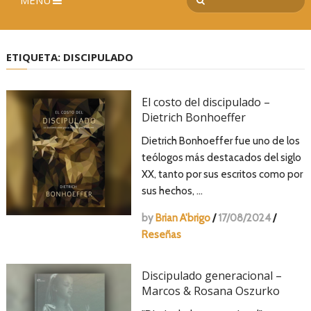
MENÚ
ETIQUETA:
DISCIPULADO
El costo del discipulado –
Dietrich Bonhoeffer
Dietrich Bonhoeffer fue uno de los
teólogos más destacados del siglo
XX, tanto por sus escritos como por
sus hechos, …
by
Brian A'brigo
/
17/08/2024
/
Reseñas
Discipulado generacional –
Marcos & Rosana Oszurko