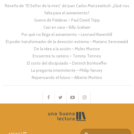
Reseña de “El Señor de la mies” de Juan Carlos Manzewitsch: ¿Qué nos
falta para el avivamiento?
Guerra de Palabras – Paul David Tripp
Casi en casa – Billy Graham
Por qué no llega el avivamiento – Leonard Ravenhill
El poder transformador de la devoción extrema – Mariano Sennewald
De la idea a la acción – Myles Munroe
Encuentra tu camino – Tommy Tenney
El costo del discipulado – Dietrich Bonhoeffer
La pregunta intermitente – Philip Yancey
Repensando el futuro – Alberto Mottesi