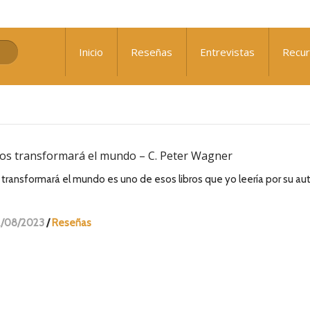
: ¿Qué nos falta para el avivamiento?
Inicio
Reseñas
Entrevistas
Recu
 Sennewald
ios transformará el mundo – C. Peter Wagner
transformará el mundo es uno de esos libros que yo leería por su aut
2/08/2023
/
Reseñas