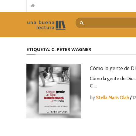
Reseña de “El Señor de la mies” de Juan Carlos Manzewitsch
Guerra de Palabras – Paul David Tripp
Casi en casa – Billy Graham
Por qué no llega el avivamiento – Leonard Ravenhill
El poder transformador de la devoción extrema – Mariano
ETIQUETA:
C. PETER WAGNER
De la idea a la acción – Myles Munroe
Encuentra tu camino – Tommy Tenney
Cómo la gente de D
El costo del discipulado – Dietrich Bonhoeffer
La pregunta intermitente – Philip Yancey
Cómo la gente de Dios 
Repensando el futuro – Alberto Mottesi
C. …
by
Stella Maris Olah
/
1