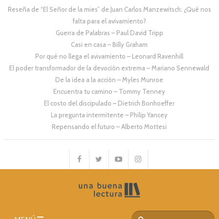
Reseña de “El Señor de la mies” de Juan Carlos Manzewitsch: ¿Qué nos
falta para el avivamiento?
Guerra de Palabras – Paul David Tripp
Casi en casa – Billy Graham
Por qué no llega el avivamiento – Leonard Ravenhill
El poder transformador de la devoción extrema – Mariano Sennewald
De la idea a la acción – Myles Munroe
Encuentra tu camino – Tommy Tenney
El costo del discipulado – Dietrich Bonhoeffer
La pregunta intermitente – Philip Yancey
Repensando el futuro – Alberto Mottesi