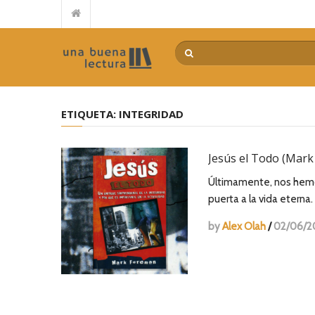
Reseña de “El Señor de la mies” de Juan Carlos Manzewitsch
Guerra de Palabras – Paul David Tripp
Casi en casa – Billy Graham
Por qué no llega el avivamiento – Leonard Ravenhill
El poder transformador de la devoción extrema – Mariano
ETIQUETA:
INTEGRIDAD
De la idea a la acción – Myles Munroe
Encuentra tu camino – Tommy Tenney
Jesús el Todo (Mar
El costo del discipulado – Dietrich Bonhoeffer
La pregunta intermitente – Philip Yancey
Últimamente, nos hemos
Repensando el futuro – Alberto Mottesi
puerta a la vida eterna.
by
Alex Olah
/
02/06/2