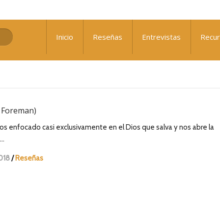
: ¿Qué nos falta para el avivamiento?
Inicio
Reseñas
Entrevistas
Recu
 Sennewald
k Foreman)
 enfocado casi exclusivamente en el Dios que salva y nos abre la
 …
018
/
Reseñas