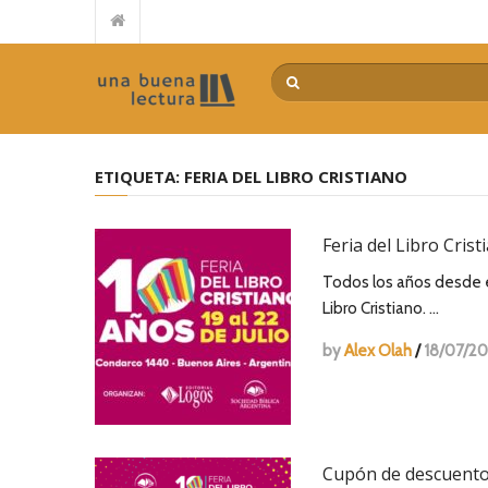
Reseña de “El Señor de la mies” de Juan Carlos Manzewitsch
Guerra de Palabras – Paul David Tripp
Casi en casa – Billy Graham
Por qué no llega el avivamiento – Leonard Ravenhill
El poder transformador de la devoción extrema – Mariano
ETIQUETA:
FERIA DEL LIBRO CRISTIANO
De la idea a la acción – Myles Munroe
Encuentra tu camino – Tommy Tenney
Feria del Libro Crist
El costo del discipulado – Dietrich Bonhoeffer
La pregunta intermitente – Philip Yancey
Todos los años desde e
Repensando el futuro – Alberto Mottesi
Libro Cristiano. …
by
Alex Olah
/
18/07/20
Cupón de descuento p