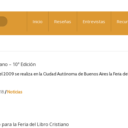
: ¿Qué nos falta para el avivamiento?
Inicio
Reseñas
Entrevistas
Recu
 Sennewald
iano – 10ª Edición
l 2009 se realiza en la Ciudad Autónoma de Buenos Aires la Feria de
18
/
Noticias
ara la Feria del Libro Cristiano