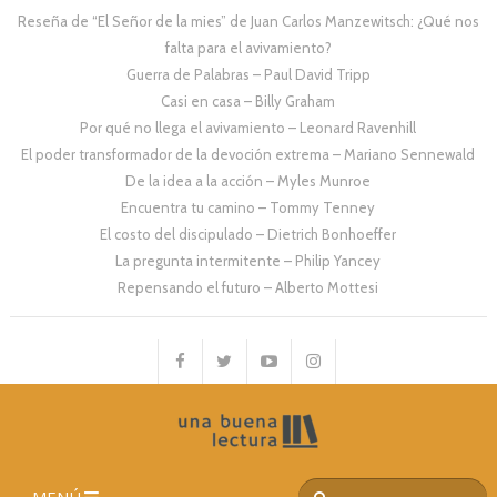
Reseña de “El Señor de la mies” de Juan Carlos Manzewitsch: ¿Qué nos
falta para el avivamiento?
Guerra de Palabras – Paul David Tripp
Casi en casa – Billy Graham
Por qué no llega el avivamiento – Leonard Ravenhill
El poder transformador de la devoción extrema – Mariano Sennewald
De la idea a la acción – Myles Munroe
Encuentra tu camino – Tommy Tenney
El costo del discipulado – Dietrich Bonhoeffer
La pregunta intermitente – Philip Yancey
Repensando el futuro – Alberto Mottesi