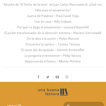
Reseña de “El Señor de la mies” de Juan Carlos Manzewitsch: ¿Qué nos
falta para el avivamiento?
Guerra de Palabras – Paul David Tripp
Casi en casa – Billy Graham
Por qué no llega el avivamiento – Leonard Ravenhill
El poder transformador de la devoción extrema – Mariano Sennewald
De la idea a la acción – Myles Munroe
Encuentra tu camino – Tommy Tenney
El costo del discipulado – Dietrich Bonhoeffer
La pregunta intermitente – Philip Yancey
Repensando el futuro – Alberto Mottesi